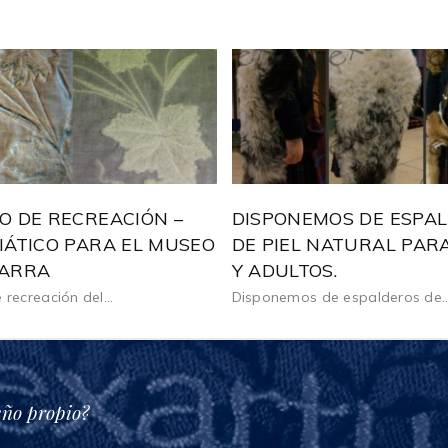
O DE RECREACIÓN –
DISPONEMOS DE ESPA
IÁTICO PARA EL MUSEO
DE PIEL NATURAL PAR
VARRA
Y ADULTOS.
 recreación del...
Disponemos de espalderos de..
eño propio?