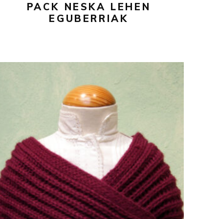
PACK NESKA LEHEN
EGUBERRIAK
25,00
€
Este
SELECCIONAR OPCIONES
producto