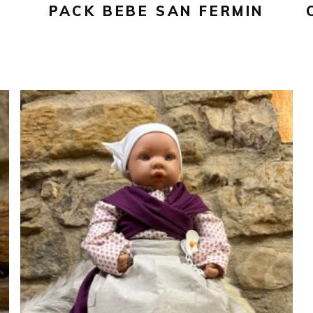
PACK BEBE SAN FERMIN
75,00
€
Este
SELECCIONAR OPCIONES
producto