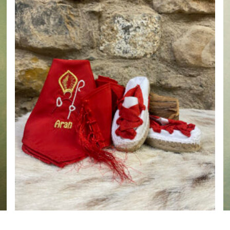
45,00
€
s:
AÑADIR AL CARRITO
€
€