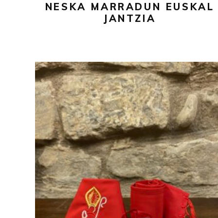
NESKA MARRADUN EUSKAL
la
JANTZIA
página
de
producto
51,00
€
AÑADIR AL CARRITO