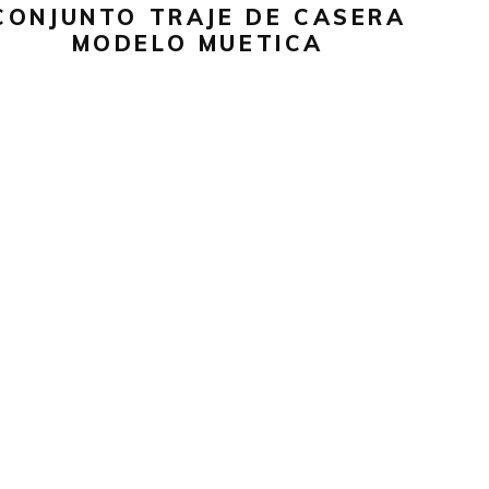
CONJUNTO TRAJE DE CASERA
la
MODELO MUETICA
página
de
producto