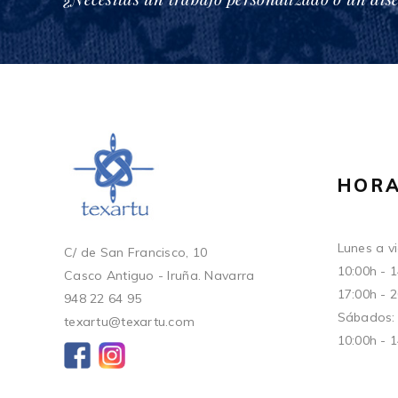
HORA
Lunes a vi
C/ de San Francisco, 10
10:00h - 
Casco Antiguo - Iruña. Navarra
17:00h - 
948 22 64 95
Sábados:
texartu@texartu.com
10:00h - 