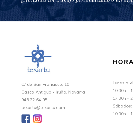
HORA
Lunes a vi
C/ de San Francisco, 10
10:00h - 
Casco Antiguo - Iruña. Navarra
17:00h - 
948 22 64 95
Sábados:
texartu@texartu.com
10:00h - 