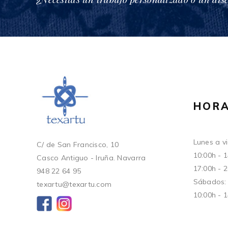
HORA
Lunes a vi
C/ de San Francisco, 10
10:00h - 
Casco Antiguo - Iruña. Navarra
17:00h - 
948 22 64 95
Sábados:
texartu@texartu.com
10:00h - 