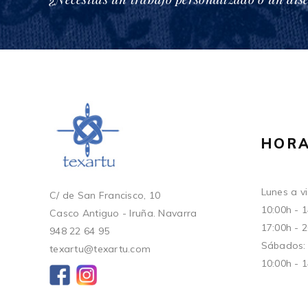
HORA
Lunes a vi
C/ de San Francisco, 10
10:00h - 
Casco Antiguo - Iruña. Navarra
17:00h - 
948 22 64 95
Sábados:
texartu@texartu.com
10:00h - 