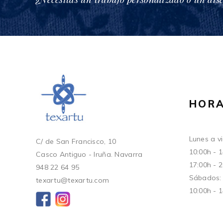
HORA
Lunes a vi
C/ de San Francisco, 10
10:00h - 
Casco Antiguo - Iruña. Navarra
17:00h - 
948 22 64 95
Sábados:
texartu@texartu.com
10:00h - 