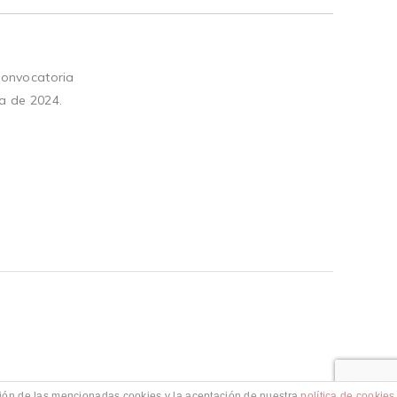
convocatoria
a de 2024.
ación de las mencionadas cookies y la aceptación de nuestra
política de cookies