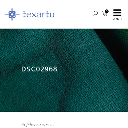
0
MENÚ
DSC02968
16 febrero 2022