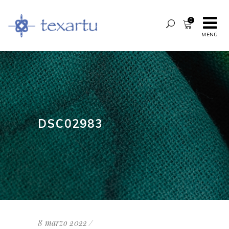
0
MENÚ
DSC02983
8 marzo 2022