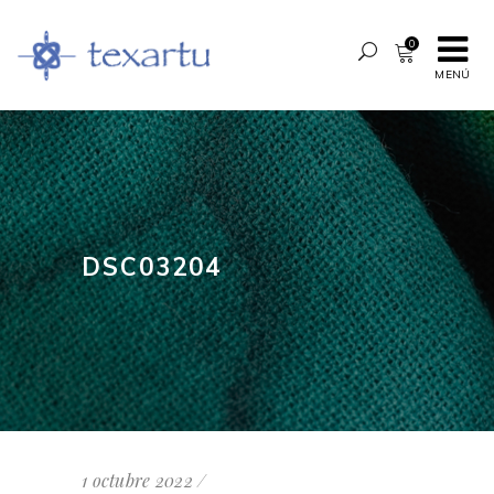
0
MENÚ
DSC03204
1 octubre 2022