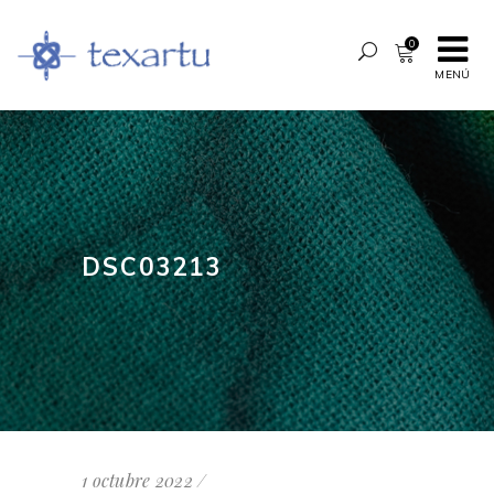
0
MENÚ
DSC03213
1 octubre 2022