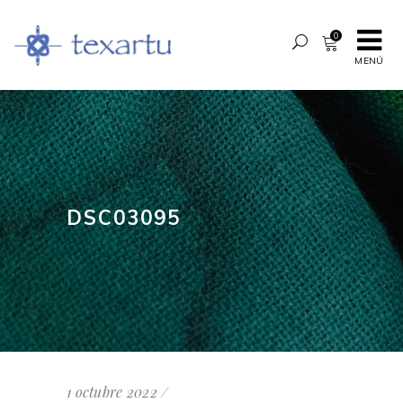
0
MENÚ
DSC03095
1 octubre 2022