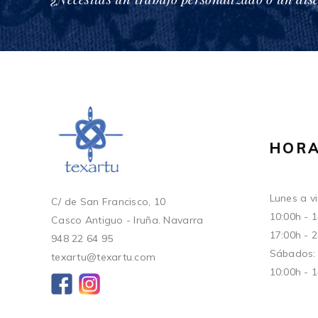
HORA
Lunes a vi
C/ de San Francisco, 10
10:00h - 
Casco Antiguo - Iruña. Navarra
17:00h - 
948 22 64 95
Sábados:
texartu@texartu.com
10:00h - 