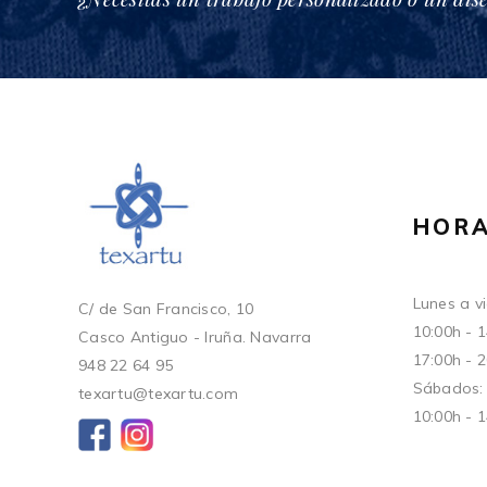
HORA
Lunes a vi
C/ de San Francisco, 10
10:00h - 
Casco Antiguo - Iruña. Navarra
17:00h - 
948 22 64 95
Sábados:
texartu@texartu.com
10:00h - 