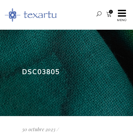
0
MENÚ
DSC03805
30 octubre 2023