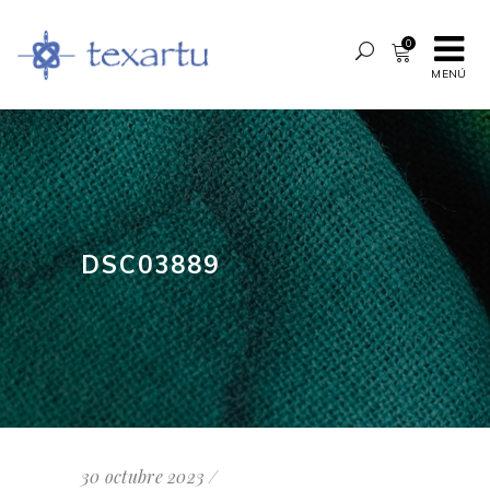
0
MENÚ
DSC03889
30 octubre 2023