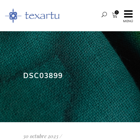
0
MENÚ
DSC03899
30 octubre 2023