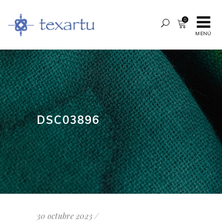
0
MENÚ
DSC03896
30 octubre 2023