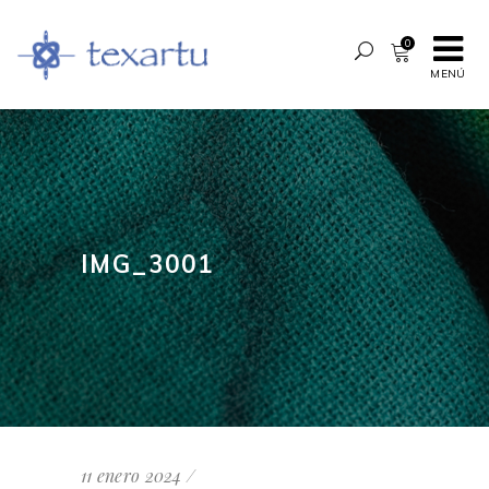
0
MENÚ
IMG_3001
11 enero 2024