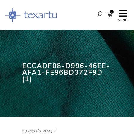
0
MENÚ
ECCADF08-D996-46EE-
AFA1-FE96BD372F9D
(1)
29 agosto 2024