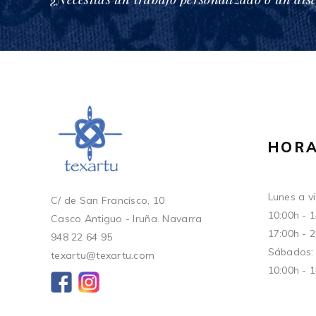
HORA
Lunes a vi
C/ de San Francisco, 10
10:00h - 
Casco Antiguo - Iruña. Navarra
17:00h - 
948 22 64 95
Sábados:
texartu@texartu.com
10:00h - 