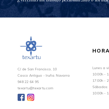
HORA
Lunes a vi
C/ de San Francisco, 10
10:00h - 
Casco Antiguo - Iruña. Navarra
17:00h - 
948 22 64 95
Sábados:
texartu@texartu.com
10:00h - 