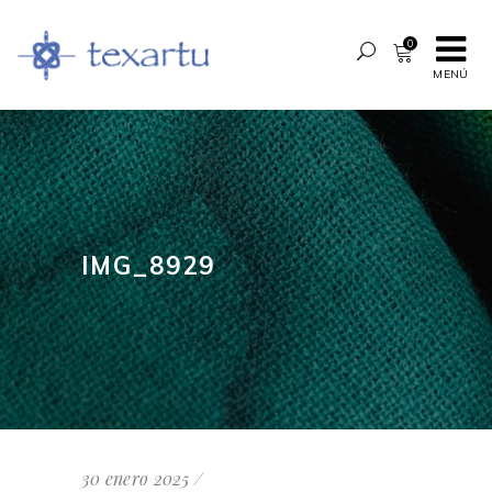
0
MENÚ
IMG_8929
30 enero 2025