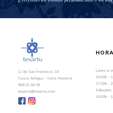
HORA
Lunes a vi
C/ de San Francisco, 10
10:00h - 
Casco Antiguo - Iruña. Navarra
17:00h - 
948 22 64 95
Sábados:
texartu@texartu.com
10:00h - 