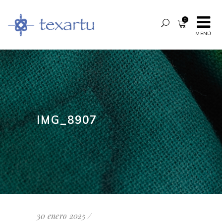
0
MENÚ
IMG_8907
30 enero 2025