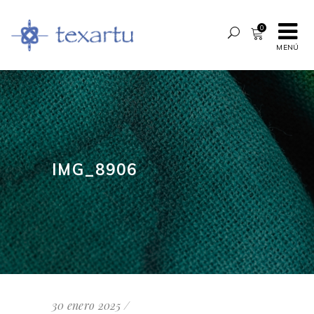
0
MENÚ
IMG_8906
30 enero 2025