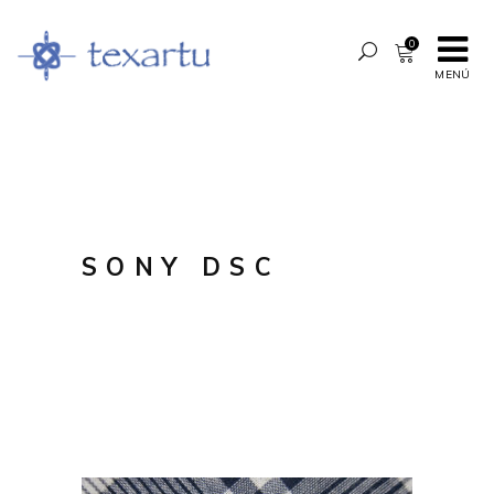
0
MENÚ
SONY DSC