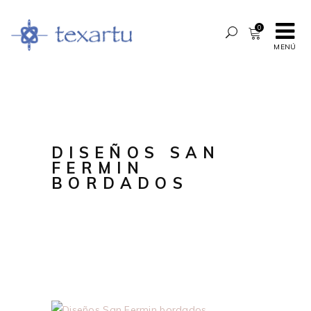
0
MENÚ
DISEÑOS SAN
FERMIN
BORDADOS