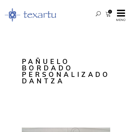
0
MENÚ
PAÑUELO
BORDADO
PERSONALIZADO
DANTZA