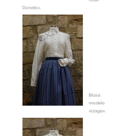
Donato».
Blusa
modelo
«Izaga».