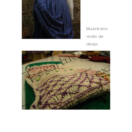
Muestrario
«nido de
abeja