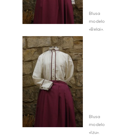
Blusa
modelo
«Belai».
Blusa
modelo
«Izu».