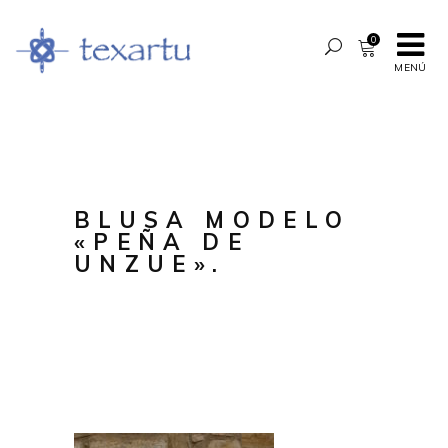
0
MENÚ
BLUSA MODELO
«PEÑA DE
UNZUE».