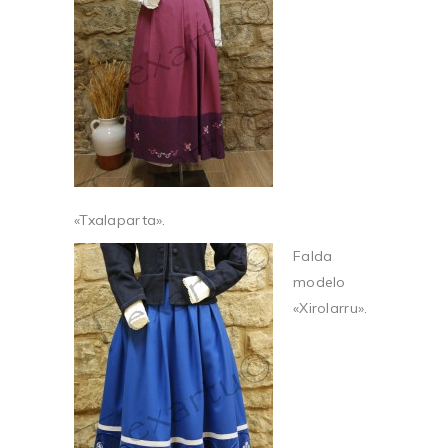
«Txalaparta».
Falda
modelo
«Xirolarru».