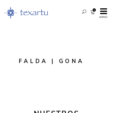
0
MENÚ
FALDA | GONA