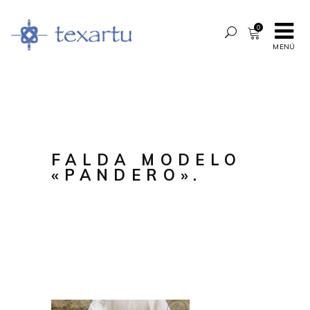
0
MENÚ
FALDA MODELO
«PANDERO».