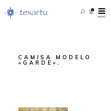
0
MENÚ
CAMISA MODELO
«GARDE».