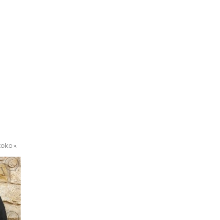
oko».