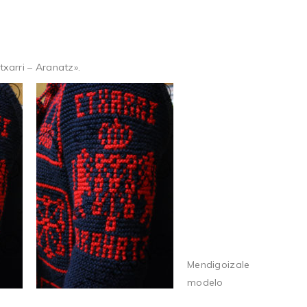
xarri – Aranatz».
Mendigoizale
modelo