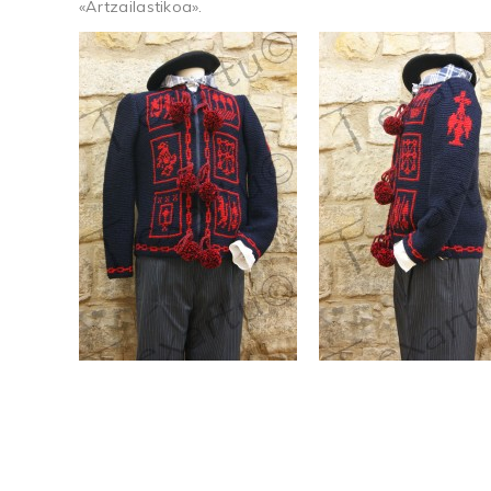
«Artzailastikoa».