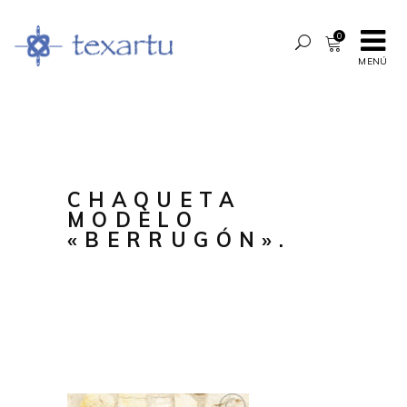
0
MENÚ
CHAQUETA
MODELO
«BERRUGÓN».