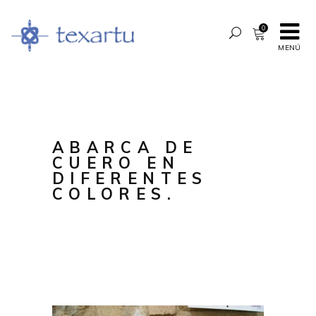
0
MENÚ
ABARCA DE
CUERO EN
DIFERENTES
COLORES.