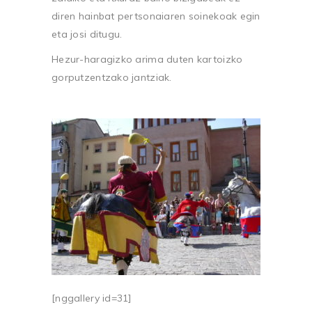
diren hainbat pertsonaiaren soinekoak egin
eta josi ditugu.
Hezur-haragizko arima duten kartoizko
gorputzentzako jantziak.
[nggallery id=31]