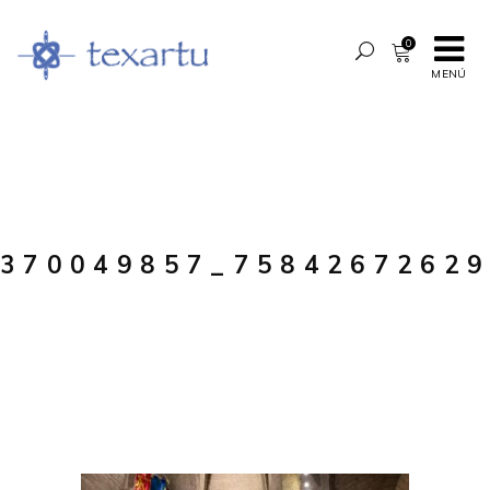
0
MENÚ
370049857_7584267262