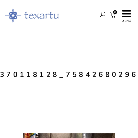
0
MENÚ
370118128_7584268029