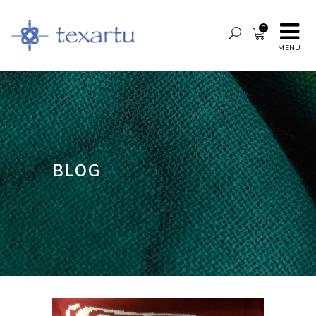
0
MENÚ
BLOG