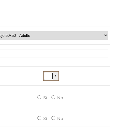
▼
Sí
No
Sí
No