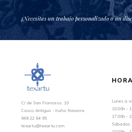
¿Necesitas un trabajo personalizado o un dis
HORA
Lunes a vi
C/ de San Francisco, 10
10:00h - 
Casco Antiguo - Iruña. Navarra
17:00h - 
948 22 64 95
Sábados:
texartu@texartu.com
10:00h - 