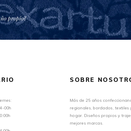
eño propio?
RIO
SOBRE NOSOTR
ernes:
Más de 25 años confeccionand
14-00h
regionales, bordados, textiles
20:00h
hogar. Diseños propios y traje
mejores marcas.
14:00h