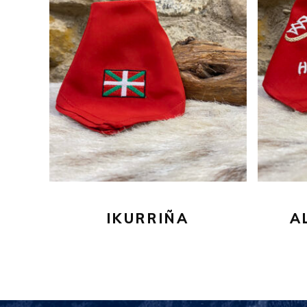
16,00
€
AÑADIR AL CARRITO
IKURRIÑA
A