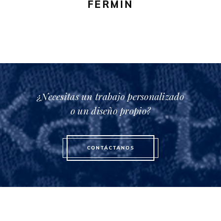
FERMÍN
en
la
página
de
producto
¿Necesitas un trabajo personalizado
o un diseño propio?
CONTÁCTANOS