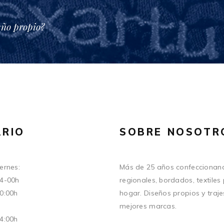
eño propio?
RIO
SOBRE NOSOTR
ernes:
Más de 25 años confeccionand
14-00h
regionales, bordados, textiles
20:00h
hogar. Diseños propios y traje
mejores marcas.
14:00h