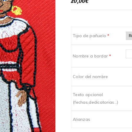
20,00
€
Tipo de pañuelo
*
Nombre a bordar
*
Color del nombre
Texto opcional
(fechas,dedicatorias...)
Alianzas