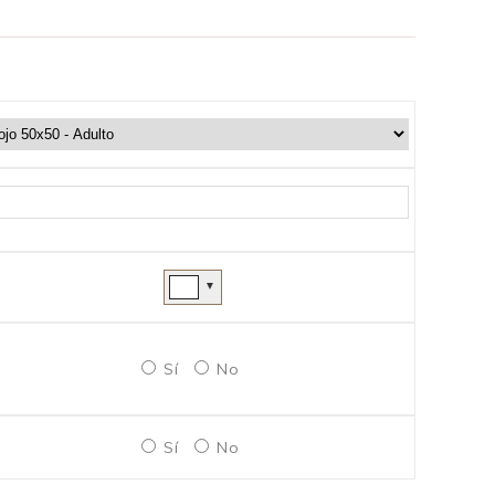
▼
Sí
No
Sí
No