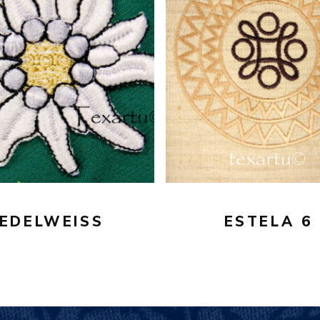
20,00
€
16,00
€
AÑADIR AL CARRITO
AÑADIR AL CARRITO
EDELWEISS
ESTELA 6