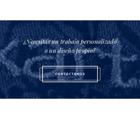
página
de
producto
¿Necesitas un trabajo personalizado
o un diseño propio?
CONTÁCTANOS