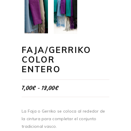
FAJA/GERRIKO
COLOR
ENTERO
Rango
7,00
€
-
13,00
€
de
precios:
desde
7,00€
La Faja o Gerriko se coloca al rededor de
hasta
la cintura para completar el conjunto
13,00€
tradicional vasco.