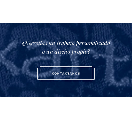
la
página
de
producto
¿Necesitas un trabajo personalizado
o un diseño propio?
CONTÁCTANOS