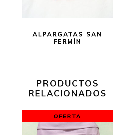
Las
opciones
se
pueden
ALPARGATAS SAN
elegir
FERMÍN
en
la
página
de
producto
PRODUCTOS
RELACIONADOS
OFERTA