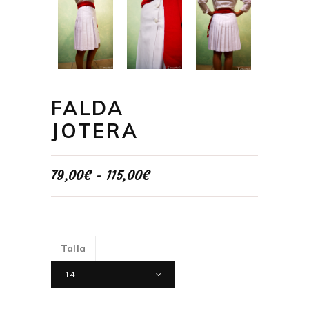
FALDA
JOTERA
Rango
79,00
€
-
115,00
€
de
precios:
desde
79,00€
hasta
115,00€
Talla
14