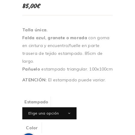
85,00
€
Talla única.
Falda azul, granate o morada
con goma
en cintura y encuentro/fuelle en parte
trasera de tejido estampado. 85cm de
largo.
Pañuelo
estampado triangular. 100x100cm
ATENCIÓN:
El estampado puede variar.
Estampado
Elige una opción
Color