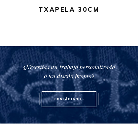
pueden
TXAPELA 30CM
elegir
en
la
página
de
producto
¿Necesitas un trabajo personalizado
o un diseño propio?
CONTÁCTANOS