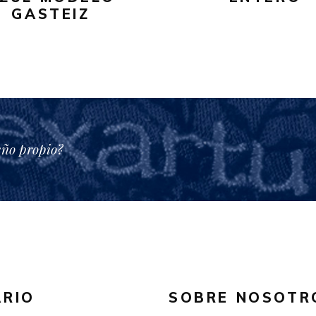
GASTEIZ
en
la
página
de
producto
eño propio?
RIO
SOBRE NOSOTR