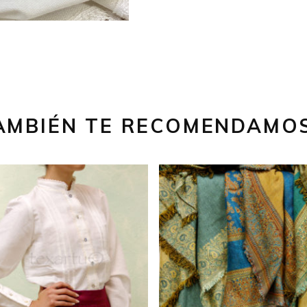
AMBIÉN TE RECOMENDAMO
Rango
,00
€
-
66,00
€
59,00
€
de