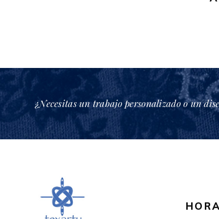
en
la
página
de
producto
¿Necesitas un trabajo personalizado o un dis
HORA