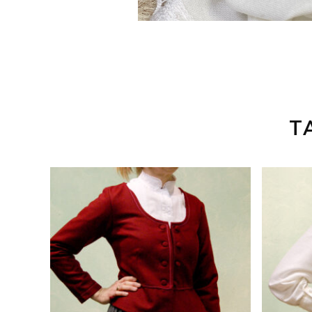
T
66,00
€
51